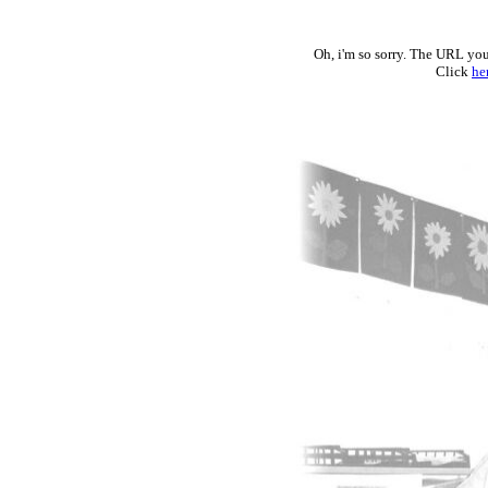
Oh, i'm so sorry. The URL you
Click
he