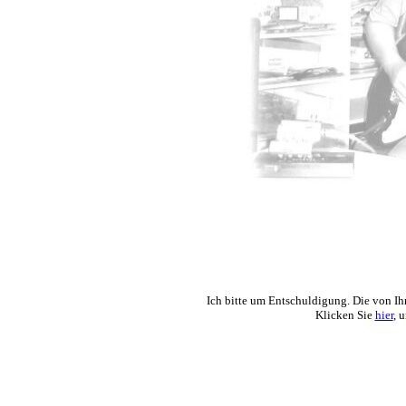
Ich bitte um Entschuldigung. Die von Ihn
Klicken Sie
hier
, 